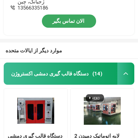
ژجیانگ، چین
13566335186
الان تماس بگیر
موارد دیگر از ایالات متحده
دستگاه قالب گیری دمشی اکستروژن
(14)
2 لایه اتوماتیک دمیدن
دستگاه قالب گیری دمشی