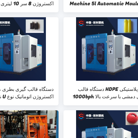
Machine 5l Automatic Moul
اکستروژن 8 سر 10 لیتری دو ایستگاه
لوله پلاستیکی HDPE دستگاه قالب
گیری دمشی با سرعت بالا 1000bph
اکستروژن اتوماتیک نوع U نوع 5l
پلاستیک