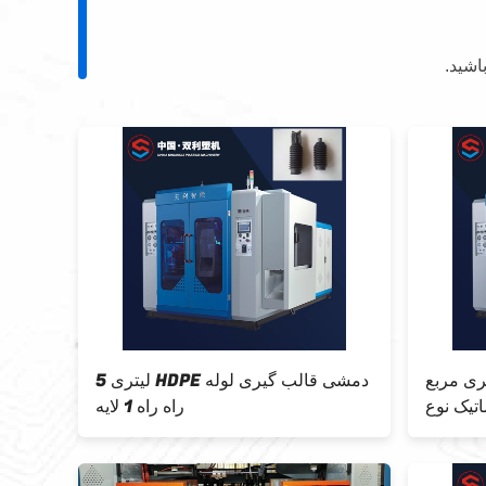
اشید.
HDP دستگاه قالب
دستگاه قالب گیری بطری مربع HDPE
گیری دمشی با سرعت بالا 1000bph
اکستروژن اتوماتیک نوع U نوع 5l
استیک