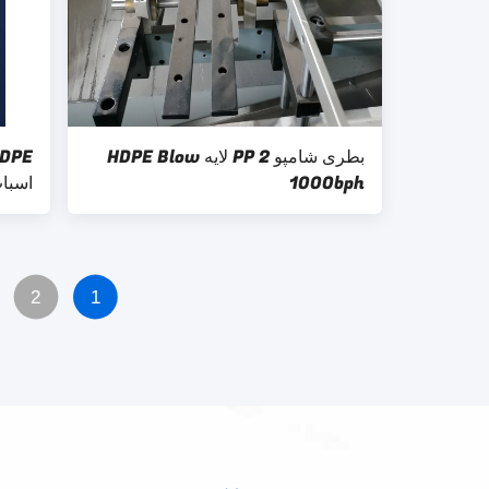
بطری شامپو PP 2 لایه HDPE Blow
1000bph
اسبا
DPE
2
1