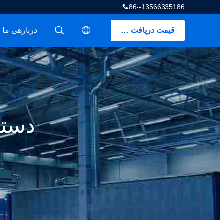
86--13566335186
قیمت دریافت کنید
دربارهی ما
描述
描述
دستگ