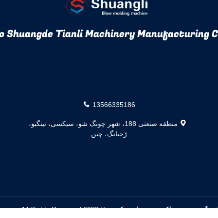
o Shuangde Tianli Machinery Manufacturing Co
13566335186
منطقه صنعتی 188، شهر چونگ شو، سیکسی، نینگبو،
ژجیانگ، چین
تامین کننده. © 2022 extrusionblowingmachine.com. All Rights Reserved.