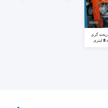
ریخته گری
HDPE نوع U، دستگاه دمنده 5 لیتری