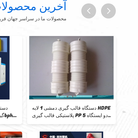
آخرین محصولا
محصولات ما در سراسر جهان فروخت
prev
next
ی دو
جعبه لوازم آرایشی HDPE دستگاه
روژن
قالب گیری ضربه ای دو ایستگاه 3 لایه
10l