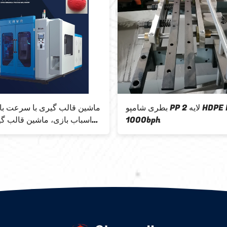
 اسباب بازی حیوانات خانگی
بطری شامپو  2
دستگاه قالب گیری دمشی HDPE 200
bph
میلی لیتری تمام اتوماتیک