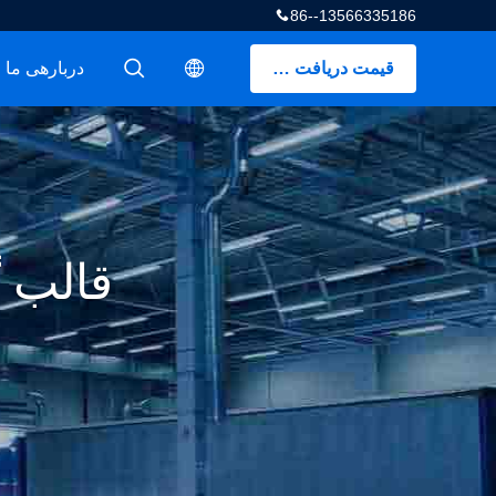
86--13566335186
قیمت دریافت کنید
دربارهی ما
描述
描述
قالب 