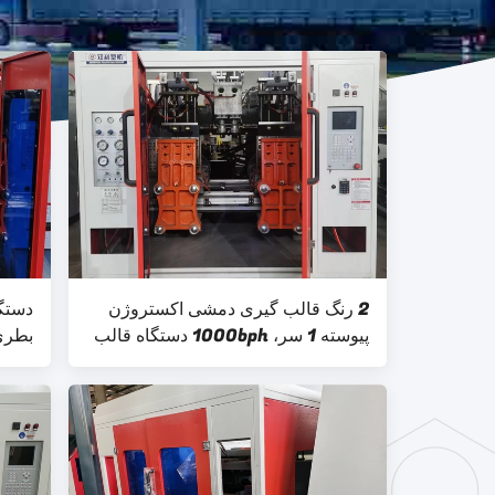
2 رنگ قالب گیری دمشی اکستروژن
دستگ
پیوسته 1 سر، 1000bph دستگاه قالب
بطری سری K 
گیری ضربه ای 2 لیتری