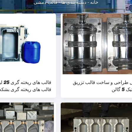
خانه
-
دسته بندی ها
-
قالب دمشی
 طراحی و ساخت قالب تزریق
قالب 
5 گالن
قالب های ریخته گری بشکه
شیمیایی خودکار