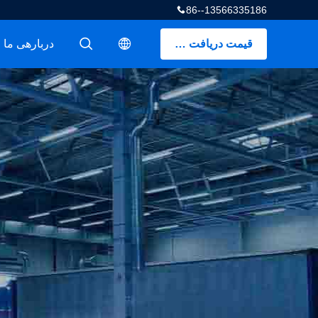
86--13566335186
قیمت دریافت کنید
دربارهی ما
描述
描述