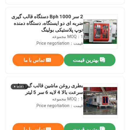
2 سر 1000 Bph دستگاه قالب گیری
ضربه ای دو ایستگاه، دستگاه دمنده
توپ پلاستیکی بولینگ
MOQ：1 مجموعه
قیمت：Price negotiation.
بهترین قیمت
تماس با ما
بطری روغن ماشین قالب گیری با
صفحه اصلی
سرعت بالا 4 لایه 6 سر 5 لیتر
MOQ：1 مجموعه
قیمت：Price negotiation.
محصولات
درباره ما
بهترین قیمت
تماس با ما