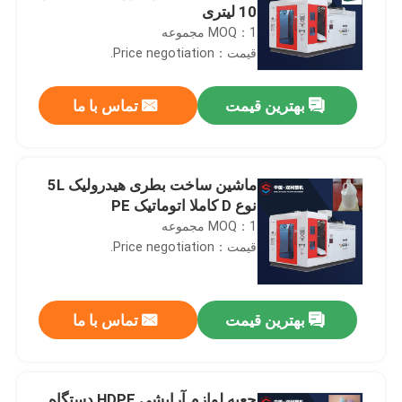
10 لیتری
MOQ：1 مجموعه
قیمت：Price negotiation.
بهترین قیمت
تماس با ما
ماشین ساخت بطری هیدرولیک 5L
نوع D کاملا اتوماتیک PE
MOQ：1 مجموعه
قیمت：Price negotiation.
بهترین قیمت
تماس با ما
جعبه لوازم آرایشی HDPE دستگاه