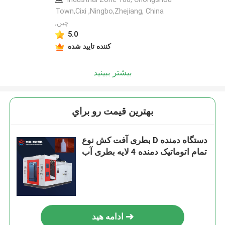
Town,Cixi ,Ningbo,Zhejiang, China
,چین
5.0
کننده تایید شده
بیشتر ببینید
بهترين قيمت رو براي
بطری آفت کش نوع D دستگاه دمنده
تمام اتوماتیک دمنده 4 لایه بطری آب
ادامه هید