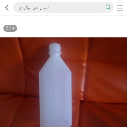
2
/
4