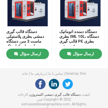
ماشین قالب گیری با سرعت بالا
قالب گیری دمشی اکستروژن پیوسته
دستگاه دمنده اتوماتیک
دستگاه قالب گیری
بطری IML 10L، دستگاه
دمشی بطری پلاستیکی
قالب گیری PE بطری
ماست 3 سر، دستگاه
ماشین قالب گیری دمشی انباشته
روغن موتور
بطری پلی اتیلن تک
مرحله ای 10 لیتری
ارسال سؤال
ارسال سؤال
دستگاه قالب گیری ضربه ای دو ایستگاه
ماشین کمکی پلاستیک
Desktop Site
تماس با ما
دربارهی ما
خانه
قالب دمشی
کیفیت
دستگاه قالب گیری دمشی اکستروژن
کارخانه
چین.Copyright © 2022
ماشین قالب گیری دمشی تمام الکتریک
extrusionblowingmachine.com. All Rights