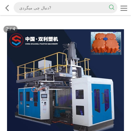
2
/
4