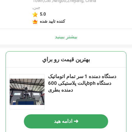
Town,Cixi ,Ningbo,Zhejiang, China
,چین
5.0
کننده تایید شده
بیشتر ببینید
بهترين قيمت رو براي
دستگاه دمنده 1 سر تمام اتوماتیک
پالت پلاستیکی 600bph دستگاه
دمنده بطری
ادامه هید