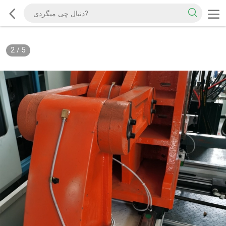
2
/
5