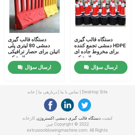
ماشین قالب گیری با سرعت بالا
قالب گیری دمشی اکستروژن پیوسته
دستگاه قالب گیری
دستگاه قالب گیری
دمشی تجمع کننده HDPE
دمشی 80 لیتری پلی
برای مخروط جاده ای
اتیلن برای حصار ترافیکی
ماشین قالب گیری دمشی انباشته
پلاستیکی
پلاستیکی
ارسال سؤال
ارسال سؤال
دستگاه قالب گیری ضربه ای دو ایستگاه
ماشین کمکی پلاستیک
Desktop Site
تماس با ما
دربارهی ما
خانه
قالب دمشی
کیفیت
دستگاه قالب گیری دمشی اکستروژن
کارخانه
چین.Copyright © 2022
ماشین قالب گیری دمشی تمام الکتریک
extrusionblowingmachine.com. All Rights