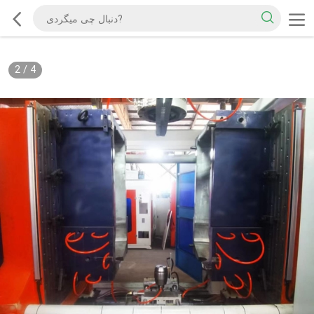
2
/
4