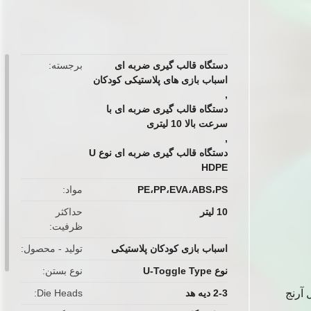
button
دستگاه قالب گیری ضربه ای
برجسته
اسباب بازی های پلاستیکی کودکان
,
دستگاه قالب گیری ضربه ای با
سرعت بالا 10 لیتری
,
دستگاه قالب گیری ضربه ای نوع U
HDPE
PE،PP،EVA،ABS،PS
مواد
10 لیتر
حداکثر
ظرفیت
اسباب بازی کودکان پلاستیکی
تولید - محصول
نوع U-Toggle Type
نوع بستن
2-3 دیه هد
Die Heads
 سیستم قفل آرنج