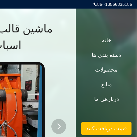
86--13566335186
خانه
اسباب
دسته بندی ها
محصولات
منابع
دربارهی ما
قیمت دریافت کنید