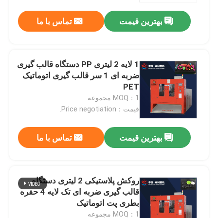
بهترین قیمت
تماس با ما
1 لایه 2 لیتری PP دستگاه قالب گیری
ضربه ای 1 سر قالب گیری اتوماتیک
PET
MOQ：1 مجموعه
قیمت：Price negotiation.
بهترین قیمت
تماس با ما
صفحه اصلی
روکش پلاستیکی 2 لیتری دستگاه
محصولات
قالب گیری ضربه ای تک لایه 4 حفره
بطری پت اتوماتیک
درباره ما
MOQ：1 مجموعه